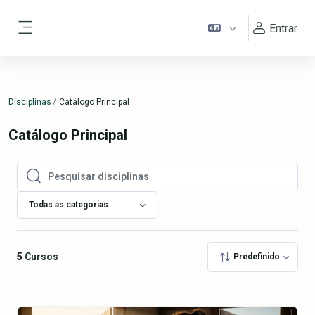
Ir para o conteúdo principal
Entrar
Painel lateral
Disciplinas
Catálogo Principal
Catálogo Principal
Pesquisar disciplinas
Pesquisar disciplinas
Todas as categorias
5
Cursos
Predefinido