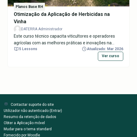
Planos Base RH
Otimização da Aplicação de Herbicidas na
Vinha
DATERRA Administrador
Este curso técnico capacita viticultores e operadores
agrícolas com as melhores práticas e inovações na
5 Lessons
Atualizado: Mar 2026
aplicação de herbicidas. Seguindo uma lógica de "Efeito
Dominó", o curso explora desde a biologia das
Ver curso
infestantes difíceis até à física da gota, passando pelo
detalhe mecânico dos equipamentos. Os formandos
aprenderão a selecionar bicos de injeção de ar (anti-
deriva), a dimensionar bombas de baixa pressão, a
realizar calibrações precisas para a aplicação na linha
(banda) e a aplicar o conceito de 'Orçamento inverso'. O
objetivo é garantir a máxima eficácia biológica do
Contactar suporte do site
tratamento, reduzindo o desperdício, protegendo o
Utilizador não autenticado (
Entrar
)
ambiente e otimizando o retorno financeiro.
Resumo da retenção de dados
Obter a Aplicação móvel
Mudar para o tema standard
Fornecido por
Moodle