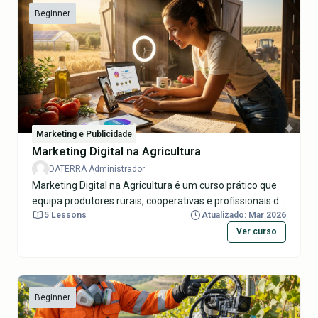
Beginner
Marketing e Publicidade
Marketing Digital na Agricultura
DATERRA Administrador
Marketing Digital na Agricultura é um curso prático que
equipa produtores rurais, cooperativas e profissionais do
5 Lessons
Atualizado: Mar 2026
agro com ferramentas para impulsionar vendas online
de produtos agrícolas sustentáveis, como frutas
Ver curso
orgânicas, vinhos regionais e especialidades locais.
Aprenderá a criar conteúdos autênticos para redes
sociais (Instagram, Facebook, TikTok), otimizar anúncios
pagos (Google Ads, Meta), usar SEO para e-commerce
Beginner
rural, construir funis de venda diretos 'do campo à mesa'