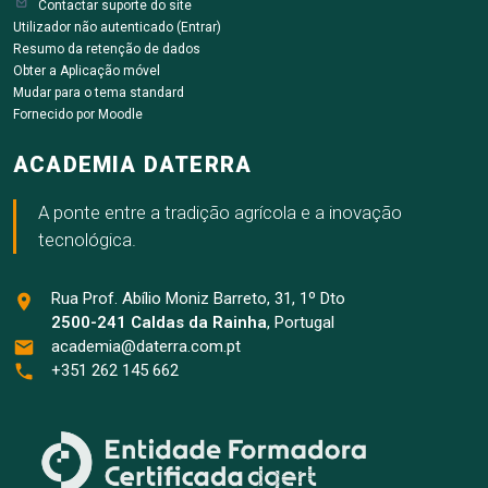
decisões baseadas em dados georeferenciados e
Contactar suporte do site
ferramentas digitais.
Utilizador não autenticado (
Entrar
)
Resumo da retenção de dados
Obter a Aplicação móvel
Mudar para o tema standard
Fornecido por
Moodle
ACADEMIA DATERRA
A ponte entre a tradição agrícola e a inovação
tecnológica.
Rua Prof. Abílio Moniz Barreto, 31, 1º Dto
2500-241 Caldas da Rainha
, Portugal
academia@daterra.com.pt
+351 262 145 662