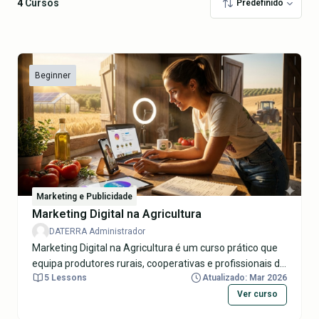
4
Cursos
Predefinido
Beginner
Marketing e Publicidade
Marketing Digital na Agricultura
DATERRA Administrador
Marketing Digital na Agricultura é um curso prático que
equipa produtores rurais, cooperativas e profissionais do
5 Lessons
Atualizado: Mar 2026
agro com ferramentas para impulsionar vendas online
de produtos agrícolas sustentáveis, como frutas
Ver curso
orgânicas, vinhos regionais e especialidades locais.