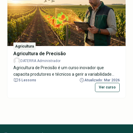
operador, ambiente, organismos não-alvo e
consumidores, em conformidade com a legislação.
Ênfase em boas práticas fitossanitárias, redução de
deriva e manutenção do material para uma proteção
integrada e sustentável das culturas.
Agricultura
Agricultura de Precisão
DATERRA Administrador
Agricultura de Precisão é um curso inovador que
capacita produtores e técnicos a gerir a variabilidade
5 Lessons
Atualizado: Mar 2026
espacial e temporal das culturas, utilizando tecnologias
como GNSS (GPS), SIG, sensores remotos, mapeamento
Ver curso
de produtividade e aplicação de taxa variável (VRT). Os
participantes aprenderão a otimizar insumos
(fertilizantes, água, defensivos), aumentar rendimentos,
reduzir custos e impactos ambientais, promovendo uma
agricultura sustentável e eficiente. Ideal para
profissionais das Ciências Agrárias que buscam