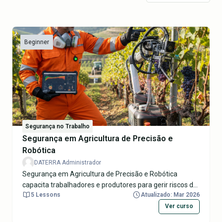
Beginner
Segurança no Trabalho
Segurança em Agricultura de Precisão e
Robótica
DATERRA Administrador
Segurança em Agricultura de Precisão e Robótica
capacita trabalhadores e produtores para gerir riscos da
5 Lessons
Atualizado: Mar 2026
agricultura 4.0, como operação de drones
pulverizadores, robôs colhedores colaborativos (cobots),
Ver curso
sistemas IoT e IA em fazendas inteligentes. Ensina