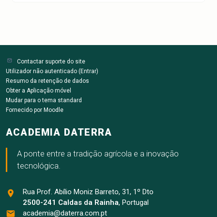
prevenção de colisões homem-máquina, cibersegurança
de dados agrícolas, ergonomia com wearables e
interfaces homem-robô, stress psicossocial em
supervisão remota, e normas EU para UAVs/robótica (ex:
ECPA guidelines, projetos PhytoDron). Indicado para
profissionais do agro que integram tecnologias,
Contactar suporte do site
garantindo compliance regulatório e operações seguras
Utilizador não autenticado (
Entrar
)
em farms autónomas sustentáveis.
Resumo da retenção de dados
Obter a Aplicação móvel
Mudar para o tema standard
Fornecido por
Moodle
ACADEMIA DATERRA
A ponte entre a tradição agrícola e a inovação
tecnológica.
Rua Prof. Abílio Moniz Barreto, 31, 1º Dto
2500-241 Caldas da Rainha
, Portugal
academia@daterra.com.pt