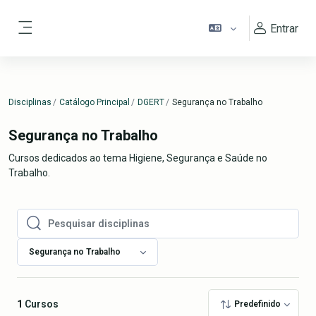
Ir para o conteúdo principal
Entrar
Painel lateral
Disciplinas
Catálogo Principal
DGERT
Segurança no Trabalho
Segurança no Trabalho
Cursos dedicados ao tema Higiene, Segurança e Saúde no
Trabalho.
Pesquisar disciplinas
Pesquisar disciplinas
Segurança no Trabalho
1
Cursos
Predefinido