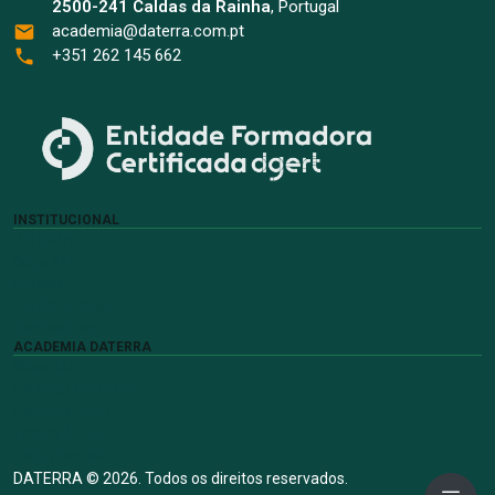
2500-241 Caldas da Rainha
, Portugal
academia@daterra.com.pt
+351 262 145 662
INSTITUCIONAL
DATERRA
Sobre Nós
Projetos
DATERRA Smart
EuroTech Day
ACADEMIA DATERRA
Sobre Nós
Catálogo de Cursos
Centro de Ajuda
Termos de Uso
Login / Registo
DATERRA © 2026. Todos os direitos reservados.