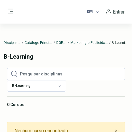
Ir para o conteúdo principal
Entrar
Painel lateral
Disciplinas
Catálogo Principal
DGERT
Marketing e Publicidade
B-Learning
B-Learning
Pesquisar disciplinas
Pesquisar disciplinas
B-Learning
0
Cursos
Close
Nenhum curso encontrado
×