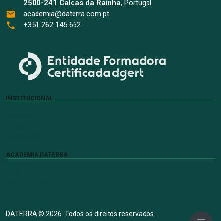
2500-241 Caldas da Rainha
, Portugal
academia@daterra.com.pt
+351 262 145 662
INSTITUCIONAL
DATERRA
Sobre Nós
Projetos
DATERRA Smart
EuroTech Day
ACADEMIA DATERRA
Sobre Nós
Catálogo de Cursos
Centro de Ajuda
Termos de Uso
Login / Registo
DATERRA © 2026. Todos os direitos reservados.