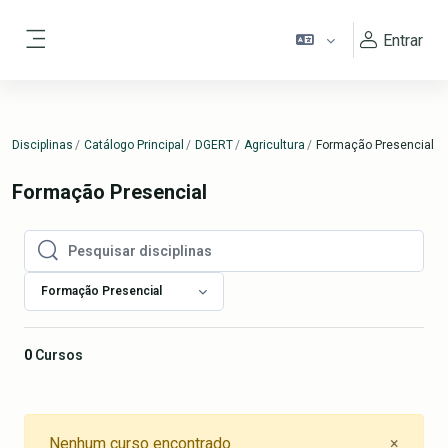
Ir para o conteúdo principal
Entrar
Painel lateral
Disciplinas
Catálogo Principal
DGERT
Agricultura
Formação Presencial
Formação Presencial
Pesquisar disciplinas
Pesquisar disciplinas
Formação Presencial
0
Cursos
Close
Nenhum curso encontrado
×