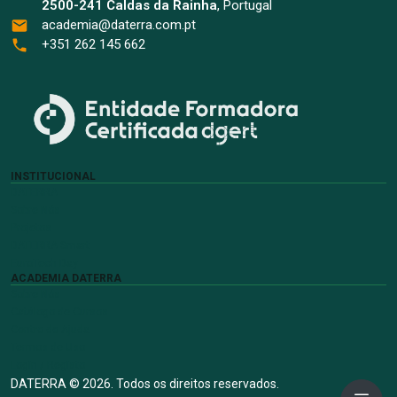
2500-241 Caldas da Rainha
, Portugal
academia@daterra.com.pt
+351 262 145 662
INSTITUCIONAL
DATERRA
Sobre Nós
Projetos
DATERRA Smart
EuroTech Day
ACADEMIA DATERRA
Sobre Nós
Catálogo de Cursos
Centro de Ajuda
Termos de Uso
Login / Registo
DATERRA © 2026. Todos os direitos reservados.