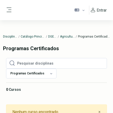
Ir para o conteúdo principal
Entrar
Painel lateral
Disciplinas
Catálogo Principal
DGERT
Agricultura
Programas Certificados
Programas Certificados
Pesquisar disciplinas
Pesquisar disciplinas
Programas Certificados
0
Cursos
Close
Nenhum curso encontrado
×