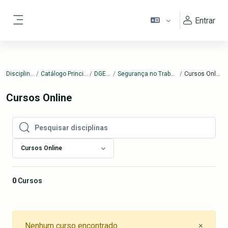
Ir para o conteúdo principal
Entrar
Painel lateral
Disciplinas
Catálogo Principal
DGERT
Segurança no Trabalho
Cursos Online
Cursos Online
Pesquisar disciplinas
Pesquisar disciplinas
Cursos Online
0
Cursos
Close
Nenhum curso encontrado
×