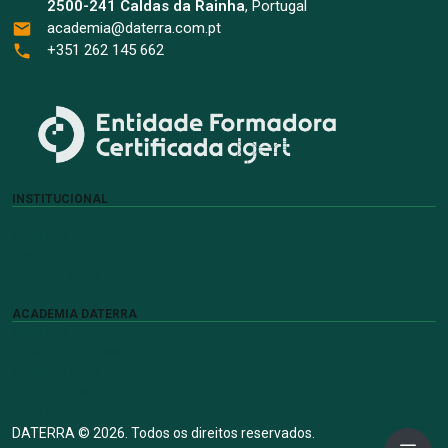
2500-241 Caldas da Rainha
, Portugal
academia@daterra.com.pt
+351 262 145 662
INSTITUCIONAL
DATERRA
Sobre Nós
Projetos
DATERRA Smart
EuroTech Day
ACADEMIA DATERRA
Sobre Nós
Catálogo de Cursos
Centro de Ajuda
Termos de Uso
Login / Registo
DATERRA © 2026. Todos os direitos reservados.