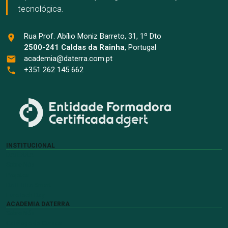
tecnológica.
Rua Prof. Abílio Moniz Barreto, 31, 1º Dto
2500-241 Caldas da Rainha
, Portugal
academia@daterra.com.pt
+351 262 145 662
INSTITUCIONAL
DATERRA
Sobre Nós
Projetos
DATERRA Smart
EuroTech Day
ACADEMIA DATERRA
Sobre Nós
Catálogo de Cursos