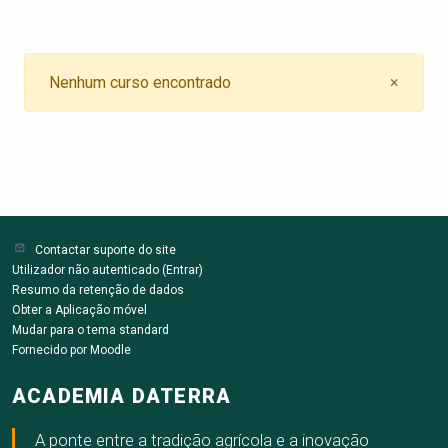
Close
Nenhum curso encontrado
×
Contactar suporte do site
Utilizador não autenticado (
Entrar
)
Resumo da retenção de dados
Obter a Aplicação móvel
Mudar para o tema standard
Fornecido por
Moodle
ACADEMIA DATERRA
A ponte entre a tradição agrícola e a inovação