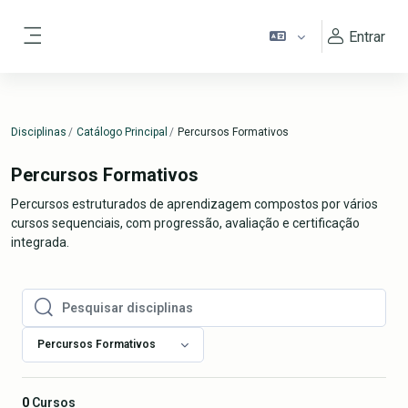
Ir para o conteúdo principal
Entrar
Painel lateral
Disciplinas
Catálogo Principal
Percursos Formativos
Percursos Formativos
Percursos estruturados de aprendizagem compostos por vários
cursos sequenciais, com progressão, avaliação e certificação
integrada.
Pesquisar disciplinas
Pesquisar disciplinas
Percursos Formativos
0
Cursos