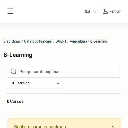
Ir para o conteúdo principal
Entrar
Painel lateral
Disciplinas
Catálogo Principal
DGERT
Agricultura
B-Learning
B-Learning
Pesquisar disciplinas
Pesquisar disciplinas
B-Learning
0
Cursos
Close
Nenhum curso encontrado
×