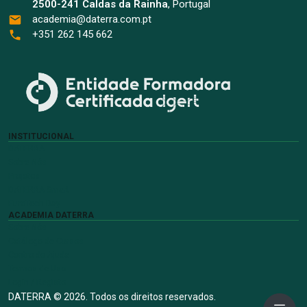
2500-241 Caldas da Rainha
, Portugal
academia@daterra.com.pt
+351 262 145 662
INSTITUCIONAL
DATERRA
Sobre Nós
Projetos
DATERRA Smart
EuroTech Day
ACADEMIA DATERRA
Sobre Nós
Catálogo de Cursos
Centro de Ajuda
Termos de Uso
Login / Registo
DATERRA © 2026. Todos os direitos reservados.