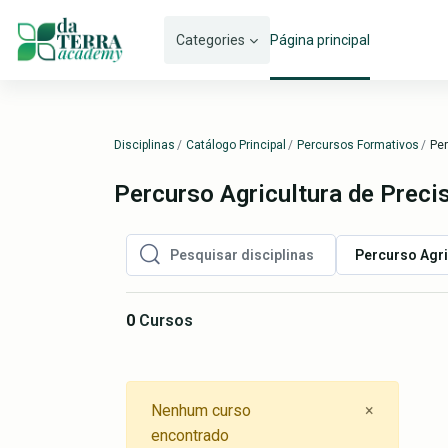
Ir para o conteúdo principal
Categories
Página principal
Disciplinas
Catálogo Principal
Percursos Formativos
Per
Percurso Agricultura de Preci
Percurso Agri
Pesquisar disciplinas
Pesquisar disciplinas
0
Cursos
Close
Nenhum curso
×
encontrado