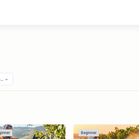
egorias
ginner
Beginner