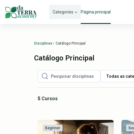
Ir para o conteúdo principal
Categories
Página principal
Disciplinas
Catálogo Principal
Catálogo Principal
Todas as cat
Pesquisar disciplinas
Pesquisar disciplinas
5
Cursos
Beginner
Be