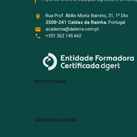
Rua Prof. Abílio Moniz Barreto, 31, 1º Dto
2500-241 Caldas da Rainha
, Portugal
academia@daterra.com.pt
+351 262 145 662
INSTITUCIONAL
DATERRA
Sobre Nós
Projetos
DATERRA Smart
EuroTech Day
ACADEMIA DATERRA
Sobre Nós
Catálogo de Cursos